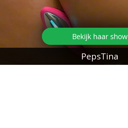
Bekijk haar show
PepsTina