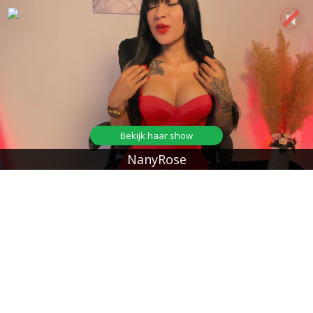
Bekijk haar show
NanyRose